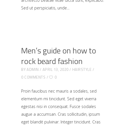
architecto beatae vitae dicta sunt, explicabo.
Sed ut perspiciatis, unde
Men’s guide on how to
rock beard fashion
BY
ADMIN
APRIL 13, 2020
HAIRSTYLE
0 COMMENTS
0
Proin faucibus nec mauris a sodales, sed
elementum mi tincidunt. Sed eget viverra
egestas nisi in consequat. Fusce sodales
augue a accumsan. Cras sollicitudin, ipsum
eget blandit pulvinar. Integer tincidunt. Cras