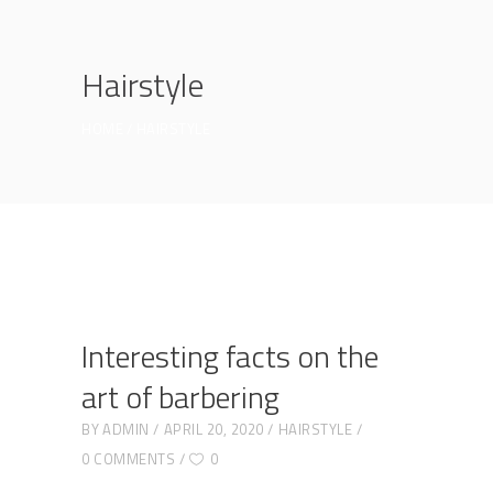
Hairstyle
HOME
HAIRSTYLE
Interesting facts on the
art of barbering
BY
ADMIN
APRIL 20, 2020
HAIRSTYLE
0 COMMENTS
0