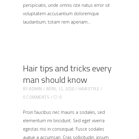
perspiciatis, unde omnis iste natus error sit
voluptatem accusantium doloremque
laudantium, totam rem aperiam
Hair tips and tricks every
man should know
BY
ADMIN
APRIL 12, 2020
HAIRSTYLE
0 COMMENTS
0
Proin faucibus nec mauris a sodales, sed
elementum mi tincidunt. Sed eget viverra
egestas nisi in consequat. Fusce sodales
augue a accumsan. Cras sollicitudin, ipsum