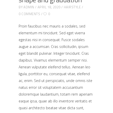
BY
ADMIN
APRIL 18, 2020
HAIRSTYLE
0 COMMENTS
0
Proin faucibus nec mauris a sodales, sed
elementum mi tincidunt. Sed eget viverra
egestas nisi in consequat. Fusce sodales
augue a accumsan. Cras sollicitudin, ipsum
eget blandit pulvinar. Integer tincidunt. Cras
dapibus. Vivamus elementum semper nisi.
Aenean vulputate eleifend tellus. Aenean leo
ligula, porttitor eu, consequat vitae, eleifend
ac, enim. Sed ut perspiciatis, unde omnis iste
natus error sit voluptatem accusantium
doloremque laudantium, totam rem aperiam
eaque ipsa, quae ab illo inventore veritatis et
quasi architecto beatae vitae dicta sunt,