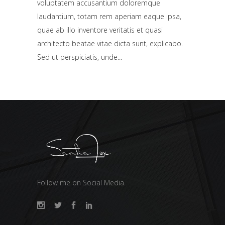
voluptatem accusantium doloremque
laudantium, totam rem aperiam eaque ipsa,
quae ab illo inventore veritatis et quasi
architecto beatae vitae dicta sunt, explicabo.
Sed ut perspiciatis, unde
Follow me on Social Media.