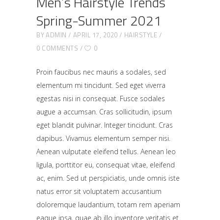
Men’s Hairstyle Trends
Spring-Summer 2021
BY
ADMIN
APRIL 17, 2020
HAIRSTYLE
0 COMMENTS
0
Proin faucibus nec mauris a sodales, sed
elementum mi tincidunt. Sed eget viverra
egestas nisi in consequat. Fusce sodales
augue a accumsan. Cras sollicitudin, ipsum
eget blandit pulvinar. Integer tincidunt. Cras
dapibus. Vivamus elementum semper nisi.
Aenean vulputate eleifend tellus. Aenean leo
ligula, porttitor eu, consequat vitae, eleifend
ac, enim. Sed ut perspiciatis, unde omnis iste
natus error sit voluptatem accusantium
doloremque laudantium, totam rem aperiam
eaque ipsa, quae ab illo inventore veritatis et